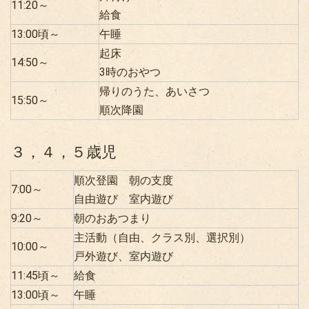
11:20～
給食
13:00頃～
午睡
起床
14:50～
3時のおやつ
帰りのうた、あいさつ
15:50～
順次降園
３，４，５歳児
順次登園 朝の支度
7:00～
自由遊び 室内遊び
9:20～
朝のおあつまり
主活動（自由、クラス別、選択別）
10:00～
戸外遊び、室内遊び
11:45頃～
給食
13:00頃～
午睡