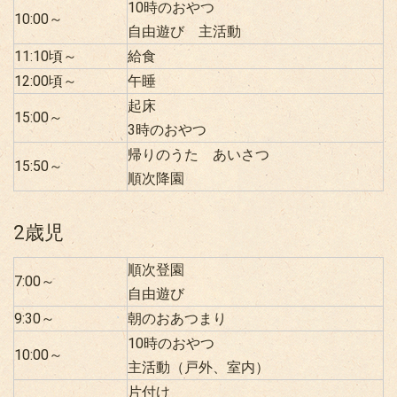
10時のおやつ
10:00～
自由遊び 主活動
11:10頃～
給食
12:00頃～
午睡
起床
15:00～
3時のおやつ
帰りのうた あいさつ
15:50～
順次降園
2歳児
順次登園
7:00～
自由遊び
9:30～
朝のおあつまり
10時のおやつ
10:00～
主活動（戸外、室内）
片付け