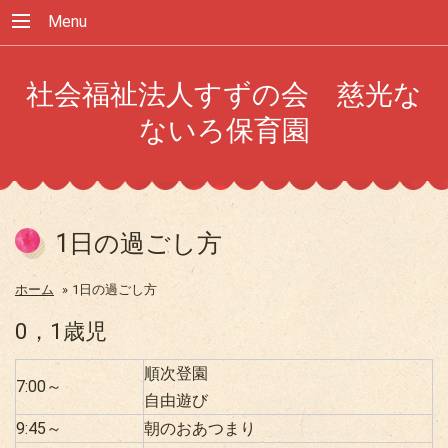
Menu
社会福祉法人すずの会 慈光な
ないろ保育園
1日の過ごし方
ホーム
»
1日の過ごし方
0，1歳児
順次登園
7:00～
自由遊び
9:45～
朝のおあつまり